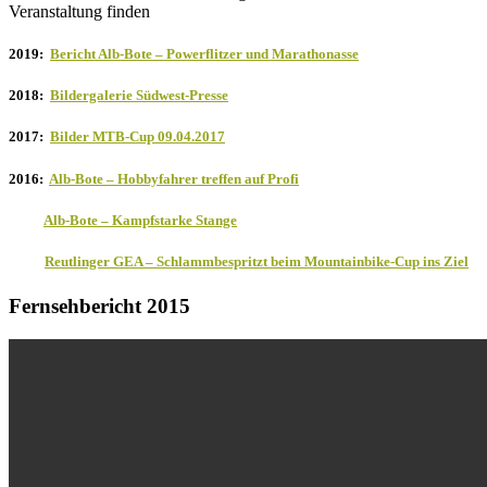
Veranstaltung finden
2019:
Bericht Alb-Bote – Powerflitzer und Marathonasse
2018:
Bildergalerie Südwest-Presse
2017:
Bilder MTB-Cup 09.04.2017
2016:
Alb-Bote – Hobbyfahrer treffen auf Profi
Alb-Bote – Kampfstarke Stange
Reutlinger GEA – Schlammbespritzt beim Mountainbike-Cup ins Ziel
Fernsehbericht 2015