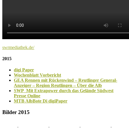
swrmediathek.de/
2015
digi Paper
Wochenblatt Vorbericht
GEA Rennen mit Rückenwind – Reutlinger General-
Anzeiger – Region Reutlingen – Über die Alb
SWP_Mit Extrapower durch das Gelände Südwest
Presse Online
MTB AlbBote Di digiPaper
Bilder 2015