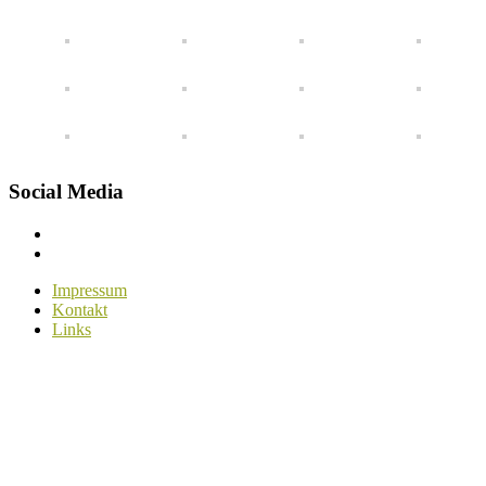
Social Media
Menüelement
Menüelement
Impressum
Kontakt
Links